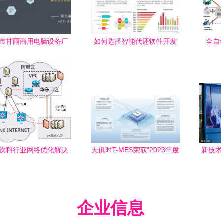
市甘雨商用电脑设备厂
如何选择智能代还软件开发
全自
及客服中心 主营 收款机
公司 多通道搭建与软件开发
『自主
pos设备 收
要点
饮料行业网络优化解决
天俱时T-MES荣获“2023年度
新技术
方案与网络技术服务
河北省优秀软件产品”荣誉，
司推
网络技术服务再上新台阶
企业信息