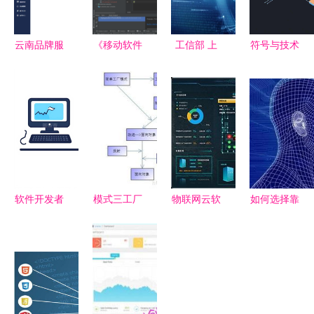
云南品牌服
《移动软件
工信部 上
符号与技术
装ERP工厂
开发》实验
半年新建
软件开发中
软件开发
5 网络技术
5G基站
的固定与支
赋能本土产
服务实践报
25.7万个，
持体系
业数字化升
告
软件行业营
级
收同比增长
显著
软件开发者
模式三工厂
物联网云软
如何选择靠
如何设计出
软件开发的
件的核心功
谱的共享充
兼具商业价
创新引擎与
能与企业需
电宝系统定
值与品牌基
成果丰收
求满足之道
制开发服务
因的图标
商